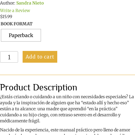
Author:
Sandra Nieto
Write a Review
$
15.99
BOOK FORMAT
Paperback
Niños
Add to cart
Especiales
—
Mamás
Escogidas:
Una
Product Description
guía
para
¿Estás criando o cuidando a un niño con necesidades especiales? La
madres
ayuda y la inspiración de alguien que ha “estado allí y hecho eso”
que
están a tu alcance: una madre que aprendió “en la práctica”
están
cuidando a su hijo ciego, con retraso severo en el desarrollo y
criando
médicamente frágil.
hijos
Nacido de la experiencia, este manual práctico pero lleno de amor
con