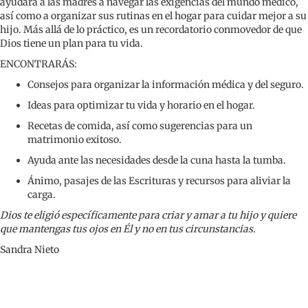
ayudará a las madres a navegar las exigencias del mundo médico,
necesidades
así como a organizar sus rutinas en el hogar para cuidar mejor a su
especiales
hijo. Más allá de lo práctico, es un recordatorio conmovedor de que
(Spanish
Dios tiene un plan para tu vida.
Translation
of
ENCONTRARÁS:
"Special
Consejos para organizar la información médica y del seguro.
Kids,
Chosen
Ideas para optimizar tu vida y horario en el hogar.
Moms")
Recetas de comida, así como sugerencias para un
quantity
matrimonio exitoso.
Ayuda ante las necesidades desde la cuna hasta la tumba.
Ánimo, pasajes de las Escrituras y recursos para aliviar la
carga.
Dios te eligió específicamente para criar y amar a tu hijo y quiere
que mantengas tus ojos en Él y no en tus circunstancias.
Sandra Nieto